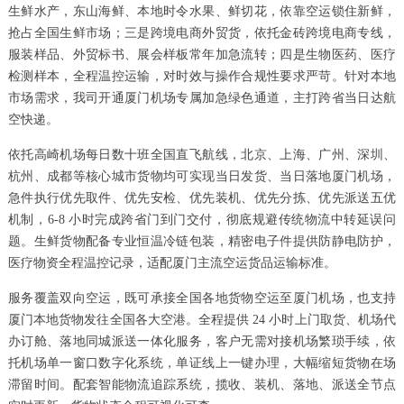
生鲜水产，东山海鲜、本地时令水果、鲜切花，依靠空运锁住新鲜，
抢占全国生鲜市场；三是跨境电商外贸货，依托金砖跨境电商专线，
服装样品、外贸标书、展会样板常年加急流转；四是生物医药、医疗
检测样本，全程温控运输，对时效与操作合规性要求严苛。针对本地
市场需求，我司开通厦门机场专属加急绿色通道，主打跨省当日达航
空快递。
依托高崎机场每日数十班全国直飞航线，北京、上海、广州、深圳、
杭州、成都等核心城市货物均可实现当日发货、当日落地厦门机场，
急件执行优先取件、优先安检、优先装机、优先分拣、优先派送五优
机制，6-8 小时完成跨省门到门交付，彻底规避传统物流中转延误问
题。生鲜货物配备专业恒温冷链包装，精密电子件提供防静电防护，
医疗物资全程温控记录，适配厦门主流空运货品运输标准。
服务覆盖双向空运，既可承接全国各地货物空运至厦门机场，也支持
厦门本地货物发往全国各大空港。全程提供 24 小时上门取货、机场代
办订舱、落地同城派送一体化服务，客户无需对接机场繁琐手续，依
托机场单一窗口数字化系统，单证线上一键办理，大幅缩短货物在场
滞留时间。配套智能物流追踪系统，揽收、装机、落地、派送全节点