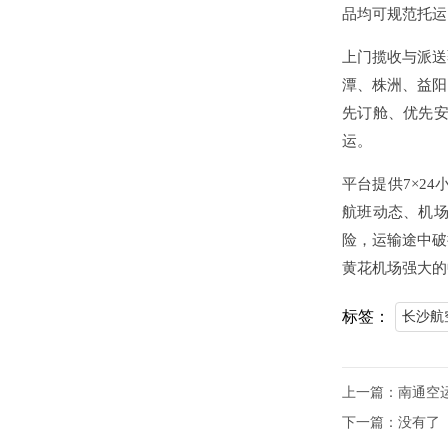
品均可规范托运
上门揽收与派送
潭、株洲、益阳
先订舱、优先
运。
平台提供7×2
航班动态、机
险，运输途中破
黄花机场强大的
标签：
长沙航
上一篇：
南通空
下一篇：没有了