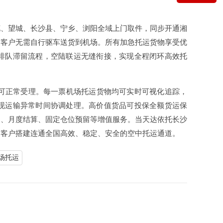
花、望城、长沙县、宁乡、浏阳全域上门取件，同步开通湘
，客户无需自行驱车送货到机场。所有加急托运货物享受优
排队滞留流程，空陆联运无缝衔接，实现全程闭环高效托
均可正常受理。每一票机场托运货物均可实时可视化追踪，
现运输异常时间协调处理。高价值货品可投保全额货运保
扣、月度结算、固定仓位预留等增值服务。当天达依托长沙
中客户搭建连通全国高效、稳定、安全的空中托运通道。
场托运