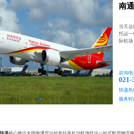
南
当天达
托运一
际机场，
咨询电
021-
快递热线：
服务时
快递
核心推出全国南通空运始发往返长沙机场托运一站式航空物流