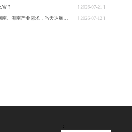
么寄？
[ 2026-07-21 ]
配大湾区、闽南、海南产业需求，当天达航空快递为外贸、生鲜、制造企业提供加急空运解决方案
[ 2026-07-12 ]
：