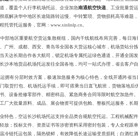
道，覆盖个人行李机场托运、企业加急
南通航空快递
、工业批量货
彻底解决华中地区长途陆路转运慢、中转繁琐、货物损耗高等难题
管托运服务，官网：www.xinlinlp.cn。
是中部地区重要航空货运集散枢纽，国内干线航线布局完善，每日海
、广州、成都、西安、青岛等全国各大货运核心城市，机场货站分
当天达长期合作各大航司，锁定机场专属托运绿色通道，开通全国
长沙本地货品机场托运发往全国各地，均可一站式办理，省去客户
托运拥有分层时效方案，极速加急服务为核心特色，全线开通跨省当
门取货打包、机场托运手续，即可搭乘当日直飞航班，货物落地后
书、设备抢修零部件、精密样品、紧急商务合同等限时航空加急件
工厂大批量原料、成品、展会物资可提供包舱、整板托运服务，长
业特色，空运长沙机场托运支持全品类合规航空托运。工程机械配
轻放；投标文件、资质证书等涉密资料采用密封包装，专人全程跟
温冷链托运包装，隔热锁鲜，有效降低长途运输变质损耗；白酒红