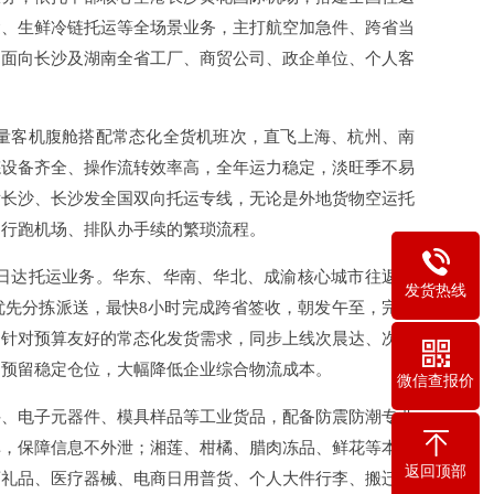
运、生鲜冷链托运等全场景业务，主打航空加急件、跨省当
，面向长沙及湖南全省工厂、商贸公司、政企单位、个人客
量客机腹舱搭配常态化全货机班次，直飞上海、杭州、南
拣设备齐全、操作流转效率高，全年运力稳定，淡旺季不易
发长沙、长沙发全国双向托运专线，无论是外地货物空运托
自行跑机场、排队办手续的繁琐流程。
日达托运业务。华东、华南、华北、成渝核心城市往返长
发货热线
优先分拣派送，最快8小时完成跨省签收，朝发午至，完美
。针对预算友好的常态化发货需求，同步上线次晨达、次日
期预留稳定仓位，大幅降低企业综合物流成本。
微信查报价
件、电子元器件、模具样品等工业货品，配备防震防潮专业
单，保障信息不外泄；湘莲、柑橘、腊肉冻品、鲜花等本地
返回顶部
酒礼品、医疗器械、电商日用普货、个人大件行李、搬迁物