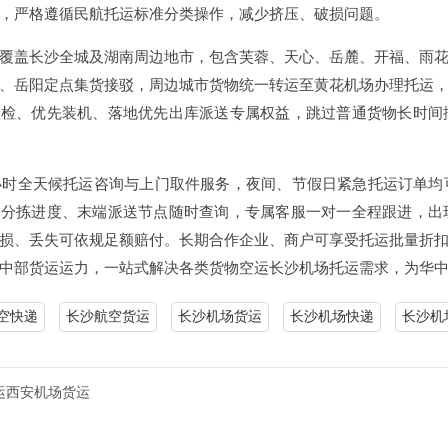
，严格遵循民航托运标准分类操作，减少挤压、破损问题。
覆盖长沙全城及湖南周边地市，包含芙蓉、天心、岳麓、开福、雨
、岳阳定点集货接驳，周边城市货物统一转运至黄花机场办理托运
安检、优先装机、落地优先出库派送专属权益，跳过普通货物长时间
4小时全天候托运咨询与上门取件服务，夜间、节假日紧急托运订单
场分拣进度、末端派送节点随时查询，专属客服一对一全程跟进，出
损、丢失可依规足额赔付。长期合作企业、商户可享受托运批量折
中部货运运力，一站式解决各类货物空运长沙机场托运需求，为华
空快递
长沙航空货运
长沙机场货运
长沙机场快递
长沙机
运西安机场货运