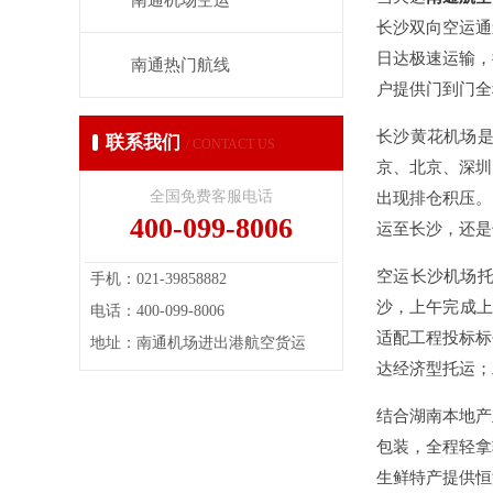
南通机场空运
长沙双向空运通
日达极速运输，
南通热门航线
户提供门到门全程托
长沙黄花机场
联系我们
/ CONTACT US
京、北京、深圳
全国免费客服电话
出现排仓积压。
400-099-8006
运至长沙，还是
空运长沙机场
手机：021-39858882
沙，上午完成上
电话：400-099-8006
适配工程投标标
地址：南通机场进出港航空货运
达经济型托运；
结合湖南本地产
包装，全程轻拿
生鲜特产提供恒