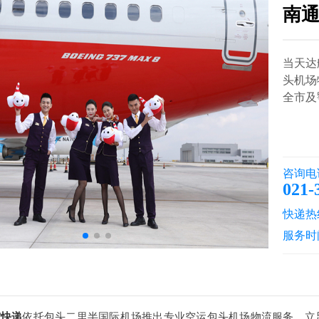
南
当天达
头机场
全市及鄂
咨询电
021-
快递热线：
服务时
空快递
依托包头二里半国际机场推出专业空运包头机场物流服务，立