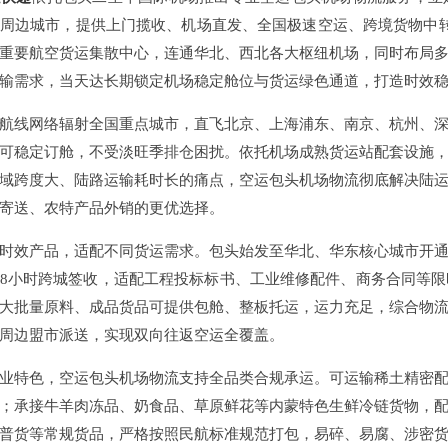
周边城市，提供上门揽收、机场直发、全国极速空运、跨境货物中转全链条
重要航空货运集散中心，连通华北、西北各大枢纽机场，同时布局
输需求，当天达长期锁定机场稳定舱位与货运绿色通道，打造时效
航线网络辐射全国重点城市，直飞北京、上海浦东、南京、杭州、
可稳定订舱，不受淡旺季排仓困扰。依托机场成熟货运站配套设施
域跨度大、陆路运输耗时长的痛点，空运包头机场物流彻底解决陆
寄送、农特产品外销的更优选择。
时效产品，适配不同货运需求。包头始发至华北、华东核心城市开
8小时跨城签收，适配工程投标标书、工业维修配件、商务合同等
大批量原料、成品货品可提供包舱、整板托运，运力充足，综合物
周边盟市派送，实现双向往返空运全覆盖。
业特色，空运包头机场物流支持全品类合规承运。可运输稀土精密
；承接牛羊肉冻品、奶食品、草原鲜花等内蒙特色生鲜冷链货物，
普货等常规货品，严格按照民航标准规范打包，易碎、易腐、涉密