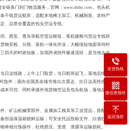
门到门物流服务，官网：www.dtdty.com。包头机
多条干线货运航班，适配本地稀土加工、机械制造、农特产
稳定、品类全覆盖的包头空运专线。
深圳、西安、青岛等航空货运枢纽，客机腹舱与货运专线班
，货物安检、分拣、装机一体化作业，大幅缩短地面等待时
运三四天的时效短板，实现跨省快件极速流转，是当地企业
发货热线
通当日达线路，上午上门取货，当日航班起飞，落地后快速
限时急件；面向全国其余城市推出次晨达、次日达高性价比
流成本可控。同时承接外地货物空运至包头机场，落地后直
微信查报价
配件、矿山机械零部件、金属加工模具等工业货品，搭配防
返回顶部
配备恒温保温箱锁鲜运输；可安全托运投标文件、白酒红酒
货物单独分拣操作，杜绝挤压、变质、泄露等运输损耗。