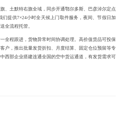
合旗、土默特右旗全域，同步开通鄂尔多斯、巴彦淖尔定点
们提供7×24小时全天候上门取件服务，夜间、节假日加
派送全流程托管。
对一全程跟进，货物异常时间协调处理。高价值货品可投保
作客户，推出批量发货折扣、月度结算、固定仓位预留等专
古中西部企业搭建连通全国的空中货运通道，有发货需求可