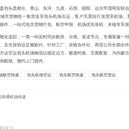
盖包头昆都仑、青山、东河、九原、石拐、固阳、达尔罕茂明安联
城市货物统一集货送至包头机场出运，客户无需自行送货至机场。我
操作，一站式包含货物打包、航空申报、机场优先装机、末端专车
视化追踪，一票一码实时同步航班、分拣、派送节点，专属客服一
、丢失按协议足额赔付。针对工厂、农牧合作社、商贸公司长期合
天达空运包头机场物流以稳定运力、极速时效、完善配套，为内蒙
询航线、预约上门揽件。
场航空快递
包头机场空运
包头航空快递
包头航空货运
运南通机场快递
ERVICE