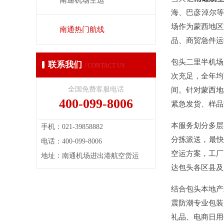
南通机场空运
海、巴彦淖尔等
场作为蒙西地区
南通热门航线
品、商贸急件运
包头二里半机场
联系我们
/ CONTACT US
次充足，全年均
全国免费客服电话
间。针对蒙西地
400-099-8006
紧急发货、样品
本服务划分多层
手机：021-39858882
分拣派送，最快
电话：400-099-8006
空运方案，工厂
地址：南通机场进出港航空货运
达包头各区县及
结合包头本地产
震防潮专业包装
礼品、电商日用