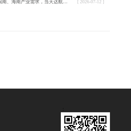
配大湾区、闽南、海南产业需求，当天达航空快递为外贸、生鲜、制造企业提供加急空运解决方案
[ 2026-07-12 ]
：