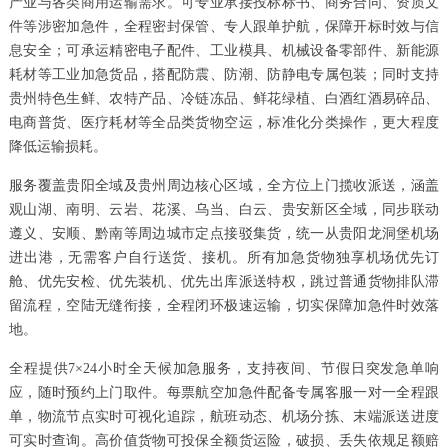
产业与各类商用运输需求。可专业承接投标标书、商务合同、资质文
件等涉密加急件，全程密封保管、专人跟单护航，保障开标时效与信
息安全；可承运精密电子配件、工业模具、机械设备零部件、新能源
耗材等工业加急货品，搭配防震、防潮、防静电专属包装；同时支持
贵州特色生鲜、农特产品、冷链冻品、鲜花绿植、白酒红酒易碎品、
电商普货、医疗耗材等全品类货物空运，标准化分类操作，更大程度
降低运输损耗。
服务覆盖贵阳全域及贵州周边核心区域，全方位上门揽收派送，涵盖
观山湖、南明、云岩、花溪、乌当、白云、贵安新区全域，同步联动
遵义、安顺、黔南等周边城市定点接驳集货，统一从贵阳龙洞堡机场
进出港，无需客户自行送货、接机。所有加急货物独享机场优先订
舱、优先安检、优先装机、优先出库派送特权，跳过普通货物排队滞
留流程，空陆无缝衔接，全程闭环极速运输，切实保障加急件时效落
地。
全程提供7×24小时全天候加急服务，支持夜间、节假日突发急单响
应，随时预约上门取件。每票航空加急件配备专属客服一对一全程跟
单，物流节点实时可视化追踪，航班动态、机场分拣、末端派送进度
可实时查询。高价值货物可投保全额货运险，破损、丢失依规足额赔