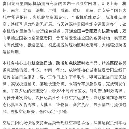
贵阳龙洞堡国际机场拥有完善的国内干线航空网络，直飞上海、杭
州、南京、北京、深圳、广州、成都、重庆、青岛、西安等全国各大
航空货运枢纽，客机腹舱资源充沛、全货机航线稳定，航班准点率
高，淡旺季运力均衡无断层。当天达深耕贵阳机场空运渠道多年，锁
定机场专属舱位与货运绿色通道，开通
全国⇌贵阳双向快运专线
，双
向承接全国各地空运至贵阳、贵阳始发发往全国的各类货物，实现双
向高效流转、极速互通，彻底摆脱传统物流时效束缚，大幅缩短跨省
运输周期。
本服务核心主打
航空当日达、跨省加急快运
时效产品，精准匹配各类
紧急运输场景。华东、华南、华北、成渝等核心城市往返贵阳全线开
通跨省当日达服务，客户工作日上午下单取件，即可匹配当日更优航
班，实现极速起飞、落地快速分拣、末端专车加急派送，完成朝发午
至、午发夕达的极速交付，最快8小时跨省签收。针对普通时效需求，
同步开通次晨达、次日达高性价比航空货运服务，兼顾极速加急与常
态化批量发货需求，大批量工业物资、商贸货品、展会物料可提供包
舱、整板空运服务，仓位稳定不排仓。
空运贵阳机场快运支持全品类合规航空加急承运，深度适配贵州本地