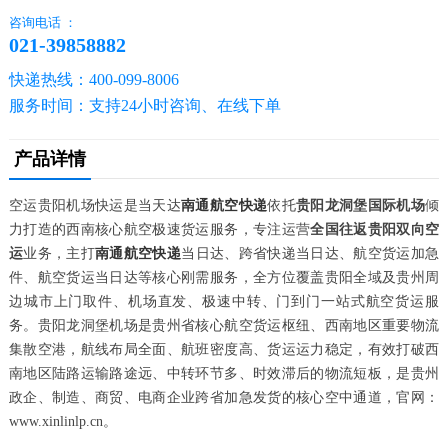
咨询电话 ：
021-39858882
快递热线：400-099-8006
服务时间：支持24小时咨询、在线下单
产品详情
空运贵阳机场快运是当天达
南通航空快递
依托
贵阳龙洞堡国际机场
倾
力打造的西南核心航空极速货运服务，专注运营
全国往返贵阳双向空
运
业务，主打
南通航空快递
当日达、跨省快递当日达、航空货运加急
件、航空货运当日达等核心刚需服务，全方位覆盖贵阳全域及贵州周
边城市上门取件、机场直发、极速中转、门到门一站式航空货运服
务。贵阳龙洞堡机场是贵州省核心航空货运枢纽、西南地区重要物流
集散空港，航线布局全面、航班密度高、货运运力稳定，有效打破西
南地区陆路运输路途远、中转环节多、时效滞后的物流短板，是贵州
政企、制造、商贸、电商企业跨省加急发货的核心空中通道，官网：
www.xinlinlp.cn。